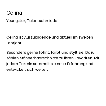
Celina
Youngster, Talentschmiede
Celina ist Auszubildende und aktuell im zweiten 
Lehrjahr. 
Besonders gerne föhnt, färbt und stylt sie. Dazu 
zählen Männerhaarschnitte zu ihren Favoriten. Mit 
jedem Termin sammelt sie neue Erfahrung und 
entwickelt sich weiter.
Für Celina zählt vor allem, dass ihre Kundinnen 
und Kunden glücklich den Salon verlassen. Sie 
wählt Produkte und Farben bewusst nicht nach 
einer festen Marke, sondern individuell nach 
Haarstruktur, Zustand und Wunsch.